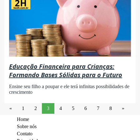
Educação Financeira para Crianças:
Formando Bases Sólidas para o Futuro
Ensine seu filho a poupar e ele terá infinitas possibilidades de
crescimento
«
1
2
3
4
5
6
7
8
»
Home
Sobre nós
Contato