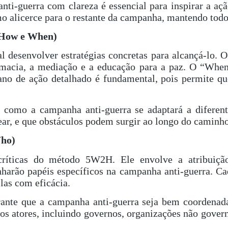
nti-guerra com clareza é essencial para inspirar a açã
 alicerce para o restante da campanha, mantendo todos
 (How e When)
al desenvolver estratégias concretas para alcançá-lo.
omacia, a mediação e a educação para a paz. O “When
ano de ação detalhado é fundamental, pois permite q
 como a campanha anti-guerra se adaptará a diferent
ear, e que obstáculos podem surgir ao longo do caminho
Who)
ticas do método 5W2H. Ele envolve a atribuição 
arão papéis específicos na campanha anti-guerra. Cad
las com eficácia.
rante que a campanha anti-guerra seja bem coordenad
os atores, incluindo governos, organizações não govern