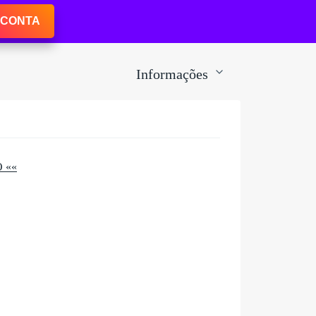
 CONTA
Informações
 ««