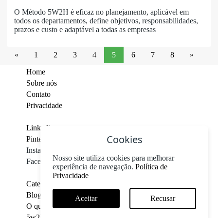
O Método 5W2H é eficaz no planejamento, aplicável em
todos os departamentos, define objetivos, responsabilidades,
prazos e custo e adaptável a todas as empresas
«
1
2
3
4
5
6
7
8
»
Home
Sobre nós
Contato
Privacidade
Linkedin
Cookies
Pinterest
Instagram
Nosso site utiliza cookies para melhorar
Facebook
experiência de navegação.
Política de
Privacidade
Categorias
Blog
Aceitar
Recusar
O que é 5w2h
5w2h na vida