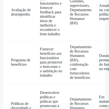
Gerentes,
funcionários e
supervisores,
Anual
fornecer
Avaliação de
Departamento
ou co
feedback para
desempenho
de Recursos
políti
identificar
Humanos
empre
áreas de
(RH)
melhoria e
reconhecer o
bom trabalho
Departamento
Fornecer
de Recursos
benefícios aos
Humanos
Duran
funcionários
Programa de
(RH),
perma
para promover
benefícios
colaboração
do fun
o bem-estar e
com
na em
a satisfação no
fornecedores
trabalho
de benefícios
Desenvolver
políticas e
Em
Departamento
práticas que
andam
Políticas de
de Recursos
promovam a
como 
diversidade e
Humanos