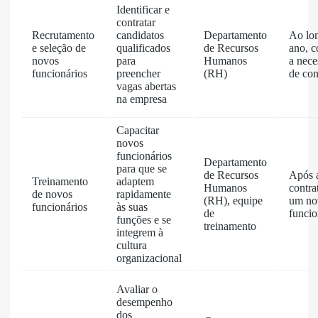
Identificar e
contratar
Recrutamento
candidatos
Departamento
Ao lo
e seleção de
qualificados
de Recursos
ano, 
novos
para
Humanos
a nece
funcionários
preencher
(RH)
de con
vagas abertas
na empresa
Capacitar
novos
funcionários
Departamento
para que se
de Recursos
Após 
Treinamento
adaptem
Humanos
contra
de novos
rapidamente
(RH), equipe
um no
funcionários
às suas
de
funcio
funções e se
treinamento
integrem à
cultura
organizacional
Avaliar o
desempenho
dos